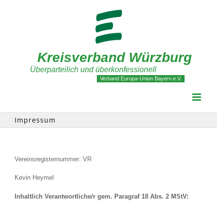
Zum
Inhalt
springen
Kreisverband Würzburg
Überparteilich und überkonfessionell
Verband Europa-Union Bayern e.V.
Impressum
Vereinsregisternummer: VR
Kevin Heymel
Inhaltlich Verantwortliche/r gem. Paragraf 18 Abs. 2 MStV: