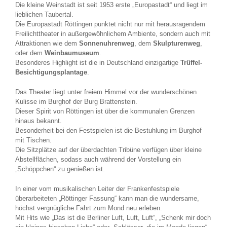
Die kleine Weinstadt ist seit 1953 erste „Europastadt“ und liegt im
lieblichen Taubertal.
Die Europastadt Röttingen punktet nicht nur mit herausragendem
Freilichttheater in außergewöhnlichem Ambiente, sondern auch mit
Attraktionen wie dem
Sonnenuhrenweg
, dem
Skulpturenweg
,
oder dem
Weinbaumuseum
.
Besonderes Highlight ist die in Deutschland einzigartige
Trüffel-
Besichtigungsplantage
.
Das Theater liegt unter freiem Himmel vor der wunderschönen
Kulisse im Burghof der Burg Brattenstein.
Dieser Spirit von Röttingen ist über die kommunalen Grenzen
hinaus bekannt.
Besonderheit bei den Festspielen ist die Bestuhlung im Burghof
mit Tischen.
Die Sitzplätze auf der überdachten Tribüne verfügen über kleine
Abstellflächen, sodass auch während der Vorstellung ein
„Schöppchen“ zu genießen ist.
In einer vom musikalischen Leiter der Frankenfestspiele
überarbeiteten „Röttinger Fassung“ kann man die wundersame,
höchst vergnügliche Fahrt zum Mond neu erleben.
Mit Hits wie „Das ist die Berliner Luft, Luft, Luft“, „Schenk mir doch