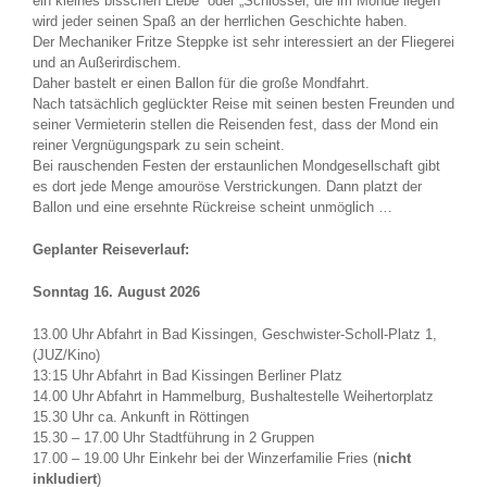
ein kleines bisschen Liebe“ oder „Schlösser, die im Monde liegen“
wird jeder seinen Spaß an der herrlichen Geschichte haben.
Der Mechaniker Fritze Steppke ist sehr interessiert an der Fliegerei
und an Außerirdischem.
Daher bastelt er einen Ballon für die große Mondfahrt.
Nach tatsächlich geglückter Reise mit seinen besten Freunden und
seiner Vermieterin stellen die Reisenden fest, dass der Mond ein
reiner Vergnügungspark zu sein scheint.
Bei rauschenden Festen der erstaunlichen Mondgesellschaft gibt
es dort jede Menge amouröse Verstrickungen. Dann platzt der
Ballon und eine ersehnte Rückreise scheint unmöglich …
Geplanter Reiseverlauf:
Sonntag 16. August 2026
13.00 Uhr Abfahrt in Bad Kissingen, Geschwister-Scholl-Platz 1,
(JUZ/Kino)
13:15 Uhr Abfahrt in Bad Kissingen Berliner Platz
14.00 Uhr Abfahrt in Hammelburg, Bushaltestelle Weihertorplatz
15.30 Uhr ca. Ankunft in Röttingen
15.30 – 17.00 Uhr Stadtführung in 2 Gruppen
17.00 – 19.00 Uhr Einkehr bei der Winzerfamilie Fries (
nicht
inkludiert
)