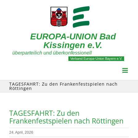
Zum
Inhalt
springen
EUROPA-UNION Bad
Kissingen e.V.
überparteilich und überkonfessionell
Verband Europa-Union Bayern e.V.
TAGESFAHRT: Zu den Frankenfestspielen nach
Röttingen
TAGESFAHRT: Zu den
Frankenfestspielen nach Röttingen
24. April, 2026