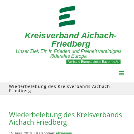
Zum
Inhalt
springen
Kreisverband Aichach-
Friedberg
Unser Ziel: Ein in Frieden und Freiheit vereinigtes
föderales Europa
Verband Europa-Union Bayern e.V.
Wiederbelebung des Kreisverbands Aichach-
Friedberg
Wiederbelebung des Kreisverbands
Aichach-Friedberg
15. April, 2019
|
Kategorien:
Allgemein