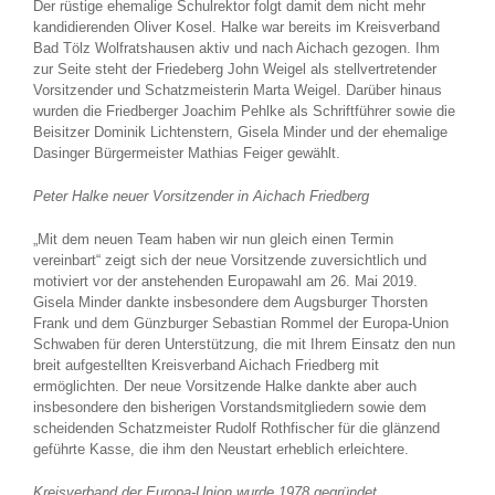
Der rüstige ehemalige Schulrektor folgt damit dem nicht mehr
kandidierenden Oliver Kosel. Halke war bereits im Kreisverband
Bad Tölz Wolfratshausen aktiv und nach Aichach gezogen. Ihm
zur Seite steht der Friedeberg John Weigel als stellvertretender
Vorsitzender und Schatzmeisterin Marta Weigel. Darüber hinaus
wurden die Friedberger Joachim Pehlke als Schriftführer sowie die
Beisitzer Dominik Lichtenstern, Gisela Minder und der ehemalige
Dasinger Bürgermeister Mathias Feiger gewählt.
Peter Halke neuer Vorsitzender in Aichach Friedberg
„Mit dem neuen Team haben wir nun gleich einen Termin
vereinbart“ zeigt sich der neue Vorsitzende zuversichtlich und
motiviert vor der anstehenden Europawahl am 26. Mai 2019.
Gisela Minder dankte insbesondere dem Augsburger Thorsten
Frank und dem Günzburger Sebastian Rommel der Europa-Union
Schwaben für deren Unterstützung, die mit Ihrem Einsatz den nun
breit aufgestellten Kreisverband Aichach Friedberg mit
ermöglichten. Der neue Vorsitzende Halke dankte aber auch
insbesondere den bisherigen Vorstandsmitgliedern sowie dem
scheidenden Schatzmeister Rudolf Rothfischer für die glänzend
geführte Kasse, die ihm den Neustart erheblich erleichtere.
Kreisverband der Europa-Union wurde 1978 gegründet