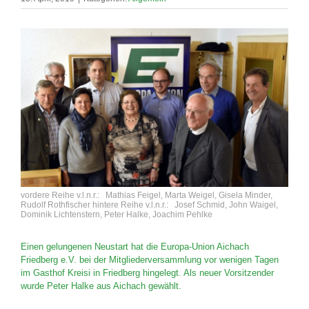
vordere Reihe v.l.n.r.: Mathias Feigel, Marta Weigel, Gisela Minder,
Rudolf Rothfischer hintere Reihe v.l.n.r.: Josef Schmid, John Waigel,
Dominik Lichtenstern, Peter Halke, Joachim Pehlke
Einen gelungenen Neustart hat die Europa-Union Aichach
Friedberg e.V. bei der Mitgliederversammlung vor wenigen Tagen
im Gasthof Kreisi in Friedberg hingelegt. Als neuer Vorsitzender
wurde Peter Halke aus Aichach gewählt.